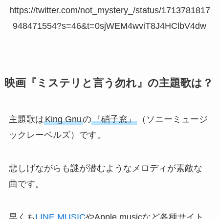
https://twitter.com/not_mystery_/status/1713781817
948471554?s=46&t=0sjWEM4wviT8J4HClbV4dw
映画『ミステリと言う勿れ』の主題歌は？
主題歌は
King Gnu
の
『硝子窓』
（ソニーミュージ
ックレーベルズ）です。
悲しげながらも謎が潜むようなメロディが素敵な
曲です。
早くも
LINE MUSIC
やApple musicなど各種サイト