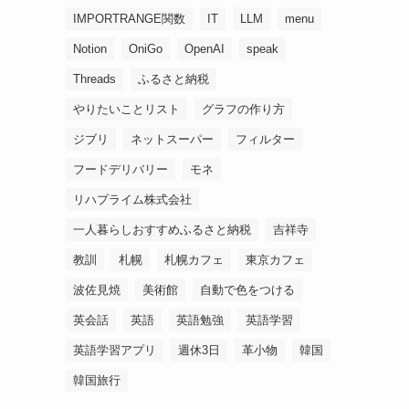
IMPORTRANGE関数
IT
LLM
menu
Notion
OniGo
OpenAI
speak
Threads
ふるさと納税
やりたいことリスト
グラフの作り方
ジブリ
ネットスーパー
フィルター
フードデリバリー
モネ
リハプライム株式会社
一人暮らしおすすめふるさと納税
吉祥寺
教訓
札幌
札幌カフェ
東京カフェ
波佐見焼
美術館
自動で色をつける
英会話
英語
英語勉強
英語学習
英語学習アプリ
週休3日
革小物
韓国
韓国旅行