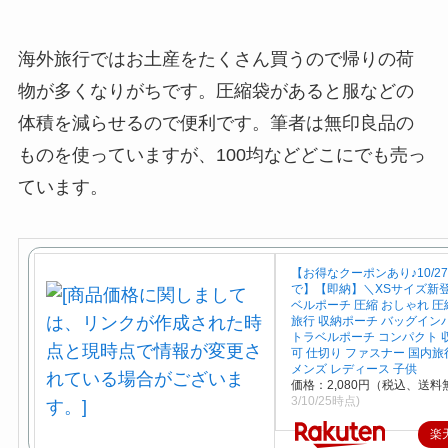
海外旅行ではお土産をたくさん買うので帰りの荷
物が多くなりがちです。圧縮袋があると服などの
体積を減らせるので便利です。筆者は無印良品の
ものを使っていますが、100均などどこにでも売っ
ています。
【お得なクーポンあり♪10/27 
で】【即納】＼XSサイズ新
ベルポーチ 圧縮 おしゃれ 圧
旅行 収納ポーチ バッグイン
トラベルポーチ コンパクト 
可 仕切り ファスナー 国内旅
メンズ レディース 子供
価格：2,080円（税込、送料
3/10/25時点)
楽