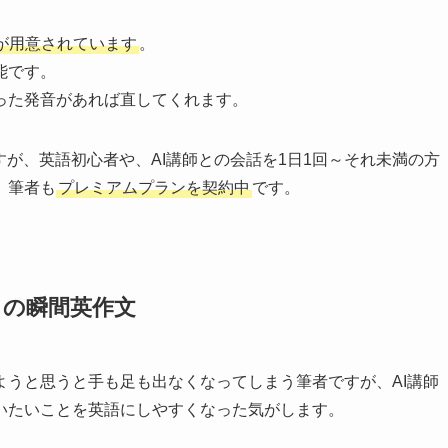
が用意されています
。
能です。
った発音があれば直してくれます。
すが、英語初心者や、AI講師との会話を1日1回～それ未満の方
。筆者も
プレミアムプランを契約中
です。
との瞬間英作文
ようと思うと手も足も出なくなってしまう筆者ですが、AI講師
いたいことを英語にしやすくなった気がします。