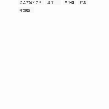
か
英語学習アプリ
週休3日
革小物
韓国
韓国旅行