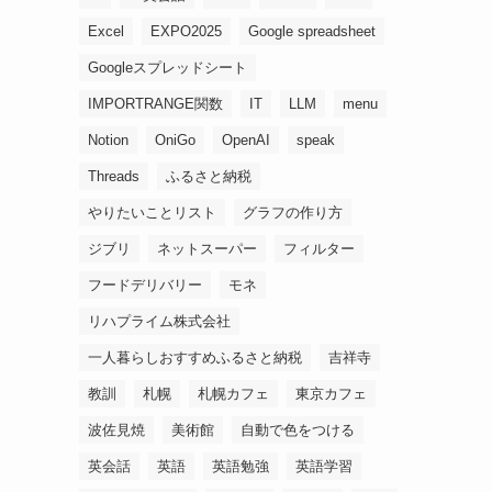
Excel
EXPO2025
Google spreadsheet
Googleスプレッドシート
IMPORTRANGE関数
IT
LLM
menu
Notion
OniGo
OpenAI
speak
Threads
ふるさと納税
やりたいことリスト
グラフの作り方
ジブリ
ネットスーパー
フィルター
フードデリバリー
モネ
リハプライム株式会社
一人暮らしおすすめふるさと納税
吉祥寺
教訓
札幌
札幌カフェ
東京カフェ
波佐見焼
美術館
自動で色をつける
英会話
英語
英語勉強
英語学習